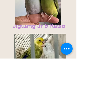
Jiguang Jr & Kaiso
Niji &
Yuki